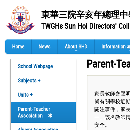
東華三院辛亥年總理中
TWGHs Sun Hoi Directors' Col
Home
News
About SHD
Information 
Parent-Te
School Webpage
Subjects +
家長教師會聲
Business, Accounting &
Units +
Financial Studies
就有關學校近期
Publication Unit(PU)
Parent-Teacher
關注事件，家長
Biology
Association
一、該名教師
Examination Unit (EU)
安全。
Chemistry
Alumni Association