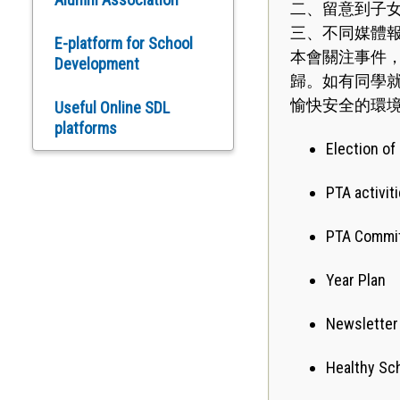
二、留意到子
School Culture
三、不同媒體
Chinese History
Activities Unit (SCAU)
E-platform for School
本會關注事件
Development
歸。如有同學
Chinese And Putonghua
Discipline & Guidance
愉快安全的環
Language
Unit (DGU)
Useful Online SDL
platforms
Election o
Computer
Information Technology
Unit (ITU)
PTA activit
Economics
Moral and Civic
Education Unit (MCEU)
PTA Commi
English Language
Studies & Career Unit
Year Plan
History
(SCU)
Newsletter
CSD
External Liaison
Unit(ELU)
Healthy Sch
Mathematics