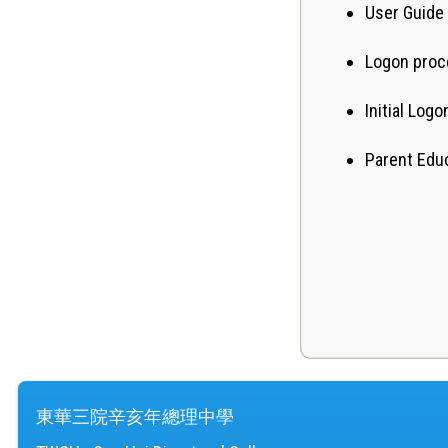
Properties & Services
User Guide 
STEAM
Unit(PSU)
Logon proc
Integrated Science
Library(LIB)
Initial Log
Design And Technology
Assessment Unit (AU)
Parent Edu
Geography
Study Tour Unit(STU)
Physical Education
Citizenship, Economics
and Society (CES)
(Updating)
Physics
Music
東華三院辛亥年總理中學