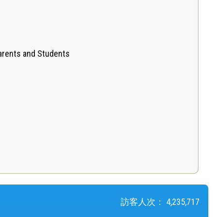
Parents and Students
訪客人次：
4,235,717