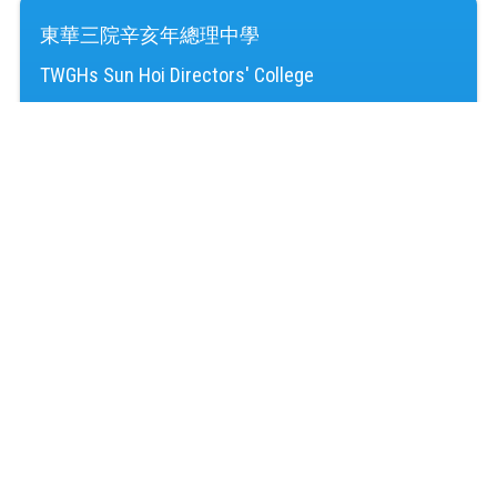
東華三院辛亥年總理中學
TWGHs Sun Hoi Directors' College
訪客人次：
4,239,743
地址：
新界屯門湖景邨
Address：
Wu King Estate, Tuen Mun, NT
電話（Tel）：
24645220
傳真（Fax）：
24614724
電郵（Email）：
mail@shd.edu.hk
© 2026 版權所有
Powered by
Friendly Portal System
v
10.59