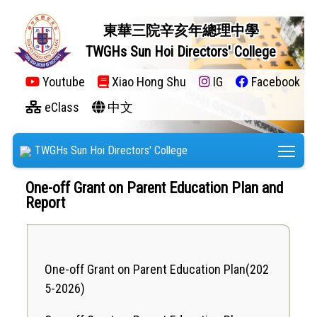
東華三院辛亥年總理中學
TWGHs Sun Hoi Directors' College
Youtube
Xiao Hong Shu
IG
Facebook
eClass
中文
Tog
TWGHs Sun Hoi Directors' College
One-off Grant on Parent Education Plan and
Report
One-off Grant on Parent Education Plan
(202
5-2026)