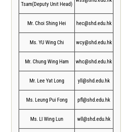
Tsam(Deputy Unit Head)
Mr. Choi Shing Hei
hec@shd.edu.hk
Ms. YU Wing Chi
wcy@shd.edu.hk
Mr. Chung Wing Ham
whc@shd.edu.hk
Mr. Lee Yat Long
yll@shd.edu.hk
Ms. Leung Pui Fong
pfl@shd.edu.hk
Ms. LI Wing Lun
wll@shd.edu.hk