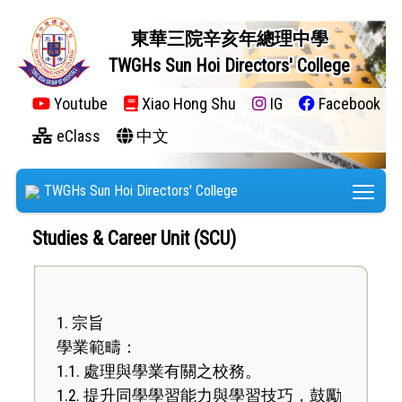
東華三院辛亥年總理中學
TWGHs Sun Hoi Directors' College
Youtube
Xiao Hong Shu
IG
Facebook
eClass
中文
Tog
TWGHs Sun Hoi Directors' College
Studies & Career Unit (SCU)
1. 宗旨
學業範疇：
1.1. 處理與學業有關之校務。
1.2. 提升同學學習能力與學習技巧，鼓勵